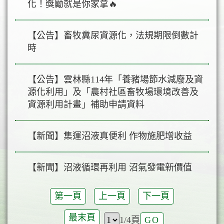
化！獎勵就是你家拿🔥
【公告】畜牧糞尿資源化，法規期限倒數計
時
【公告】雲林縣114年「養豬場節水減廢及資
源化利用」及「農村社區畜牧場環境改善及
資源利用計畫」補助申請資料
【新聞】集運沼液真便利 作物施肥增收益
【新聞】沼液循環再利用 沼氣發電新價值
第一頁
上一頁
下一頁
最末頁
1/4
頁