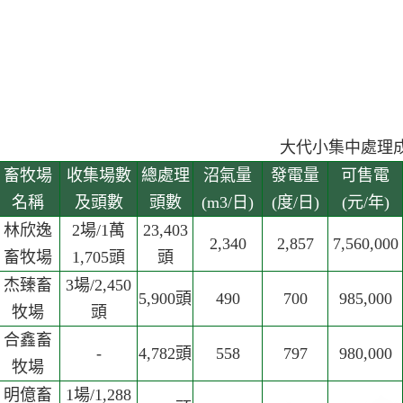
大代小集中處理
畜牧場
收集場數
總處理
沼氣量
發電量
可售電
名稱
及頭數
頭數
(m3/日)
(度/日)
(元/年)
林欣逸
2場/1萬
23,403
2,340
2,857
7,560,000
畜牧場
1,705頭
頭
杰臻畜
3場/2,450
5,900頭
490
700
985,000
牧場
頭
合鑫畜
-
4,782頭
558
797
980,000
牧場
明億畜
1場/1,288