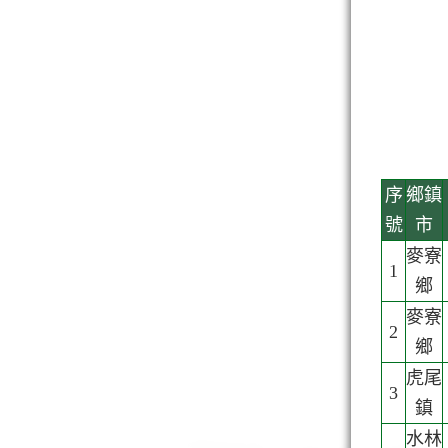
序
鄉鎮
號
市
麥寮
1
鄉
麥寮
2
鄉
虎尾
3
鎮
水林