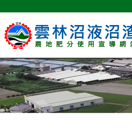
跳
到
主
要
內
容
區
塊