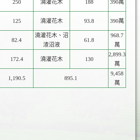
250
澆灌花木
188
390萬
125
澆灌花木
93.8
390萬
澆灌花木、沼
968.7
82.4
61.8
渣沼液
萬
2,899.3
172.4
澆灌花木
130
萬
9,458
1,190.5
895.1
萬