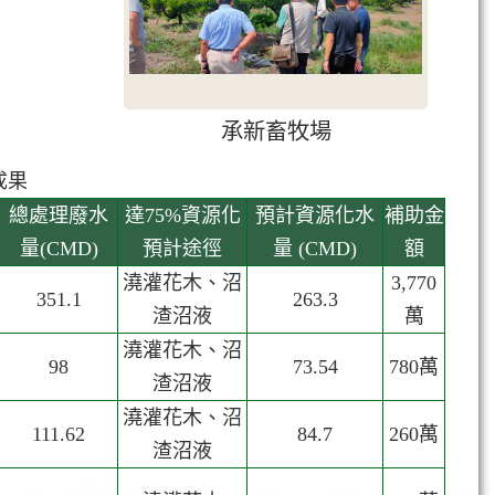
承新畜牧場
成果
總處理廢水
達75%資源化
預計資源化水
補助金
量(CMD)
預計途徑
量 (CMD)
額
澆灌花木、沼
3,770
351.1
263.3
渣沼液
萬
澆灌花木、沼
98
73.54
780萬
渣沼液
澆灌花木、沼
111.62
84.7
260萬
渣沼液