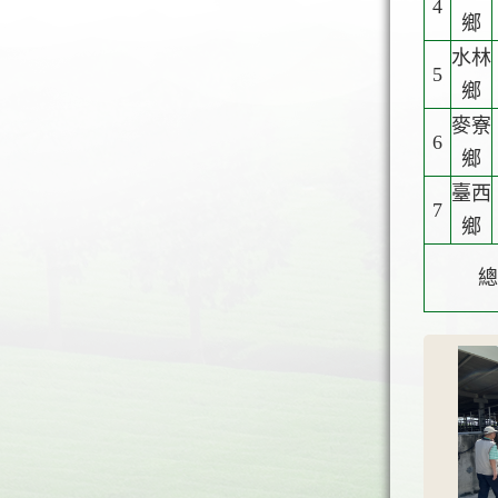
4
鄉
水林
5
鄉
麥寮
6
鄉
臺西
7
鄉
總