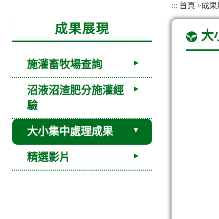
:::
首頁
>
成果
:::
成果展現
大
施灌畜牧場查詢
沼液沼渣肥分施灌經
驗
大小集中處理成果
精選影片