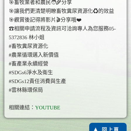
🎯畜牧業者和農民🧑‍🌾分享
🎯讓我們更清楚明瞭畜牧糞尿資源化♻的效益
🎯觀賞後記得將影片🎬分享哦❤️
☎相關申請流程及資訊可洽詢專人為您服務05-
5372836 林小姐
#畜牧糞尿資源化
#農業循環邁入新價值
#畜產業永續經營
#SDGs6淨水及衛生
#SDGs12責任消費與生產
#雲林縣環保局
相關連結：
YOUTUBE
回上頁