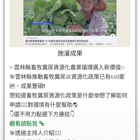
施灌成果
✨雲林縣畜牧糞尿資源化農業循環邁入新價值✨
🎯雲林縣推動畜牧糞尿💩資源化政策已有610家
🆙，成果豐碩❗
想知道畜牧糞尿資源化政策是什麼🤓想了解如何
申請🙋‍♂️對環境有什麼幫助🌎
👇還不用力點選下方連結👇
觀看請點我
🎯透過主持人介紹💁‍♀️